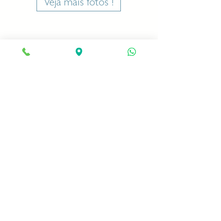
Veja mais fotos !
Você sabia que a Posturale é
um espaço de coworking?
Temos salas já decoradas disponíveis para
locação. Se você for um profissional
relacionado as áreas de saúde ou estética
e gostou da nossa clínica, clique no botão
e descubra as salas e horários disponíveis!
Tenho interesse!
Redes Sociais
Local
: Av. Santos Dumont, 3131, Torre Del